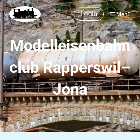
Login
Menü
Modelleisenbahn
club Rapperswil–
Jona