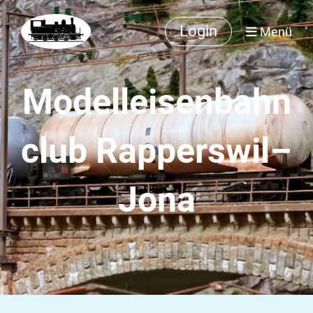
Login
Menü
Modelleisenbahn
club Rapperswil–
Jona