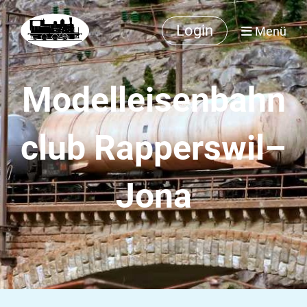
Login
Menü
Modelleisenbahn
club Rapperswil–
Jona