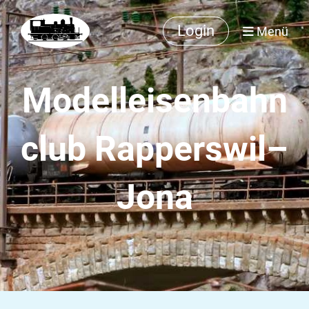
Login
Menü
Modelleisenbahn
club Rapperswil–
Jona