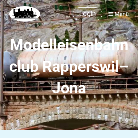
Login
Menü
Modelleisenbahn
club Rapperswil–
Jona