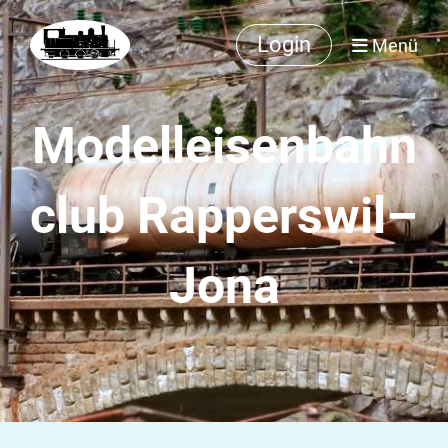
Login
Menü
Modelleisenbahn
club Rapperswil–
Jona