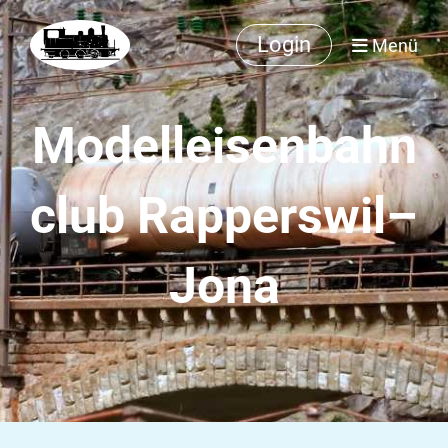
Login
Menü
Modelleisenbahn
club Rapperswil–
Jona