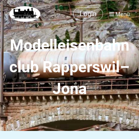
Login
Menü
Modelleisenbahn
club Rapperswil–
Jona