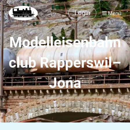
Login
Menü
Modelleisenbahn
club Rapperswil–
Jona