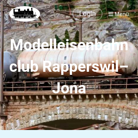
Login
Menü
Modelleisenbahn
club Rapperswil–
Jona